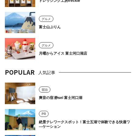
ドレッシング工房freckle
グルメ
富士山ぷりん
グルメ
月曜からアイス 富士河口湖店
POPULAR
人気記事
宿泊
爽音の宿 静sei 富士河口湖
PR
絶景テレワークスポット！富士五湖で体験できる快適ワ
―ケーション