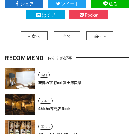
シェア
ツイート
送る
はてブ
Pocket
« 次へ
全て
前へ »
RECOMMEND
おすすめ記事
宿泊
爽音の宿 静sei 富士河口湖
グルメ
Shisha専門店 Nook
暮らし