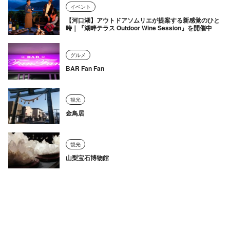
イベント
【河口湖】アウトドアソムリエが提案する新感覚のひと
時｜『湖畔テラス Outdoor Wine Session』を開催中
グルメ
BAR Fan Fan
観光
金鳥居
観光
山梨宝石博物館