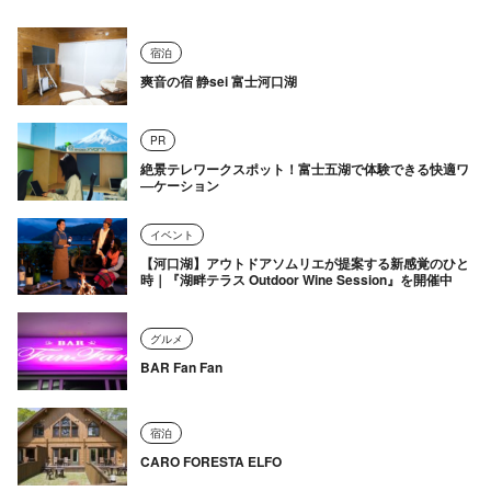
宿泊
爽音の宿 静sei 富士河口湖
PR
絶景テレワークスポット！富士五湖で体験できる快適ワ
―ケーション
イベント
【河口湖】アウトドアソムリエが提案する新感覚のひと
時｜『湖畔テラス Outdoor Wine Session』を開催中
グルメ
BAR Fan Fan
宿泊
CARO FORESTA ELFO