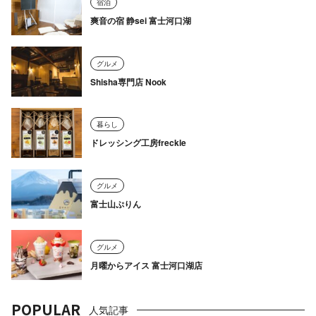
宿泊
爽音の宿 静sei 富士河口湖
グルメ
Shisha専門店 Nook
暮らし
ドレッシング工房freckle
グルメ
富士山ぷりん
グルメ
月曜からアイス 富士河口湖店
POPULAR
人気記事