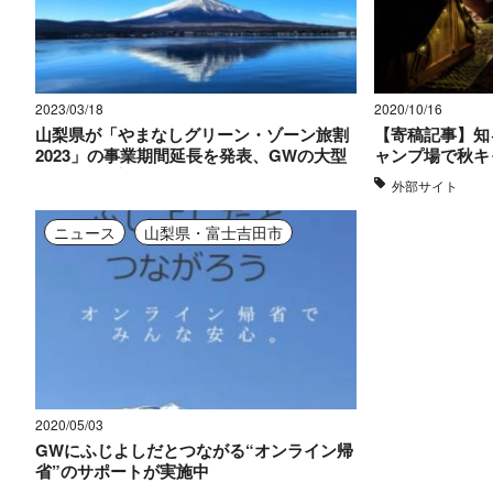
2023/03/18
2020/10/16
山梨県が「やまなしグリーン・ゾーン旅割
【寄稿記事】知
2023」の事業期間延長を発表、GWの大型
ャンプ場で秋キ
連休期間も対象に
外部サイト
詳細
ニュース
山梨県・富士吉田市
2020/05/03
GWにふじよしだとつながる“オンライン帰
省”のサポートが実施中