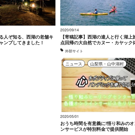
詳細
2020/09/14
詳細
る人ぞ知る、西湖の老舗キ
【寄稿記事】西湖の達人と行く湖上
ャンプしてきました！
点回帰の大自然でカヌー・カヤック
外部サイト
詳細
ニュース
山梨県・山中湖村
詳細
2020/05/01
おうち時間を有意義に!悟り和みのオ
ンサービスが特別料金で提供開始
詳細