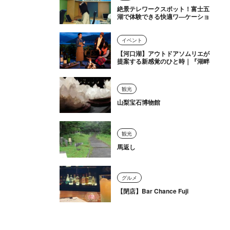
絶景テレワークスポット！富士五
湖で体験できる快適ワ―ケーショ
ン
イベント
【河口湖】アウトドアソムリエが
提案する新感覚のひと時｜『湖畔
テラス Outdoor Wine Session』
を開催中
観光
山梨宝石博物館
観光
馬返し
グルメ
【閉店】Bar Chance Fuji