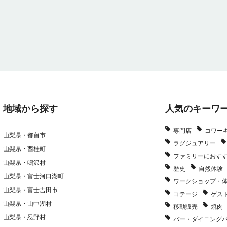
地域から探す
人気のキーワ
専門店
コワー
山梨県・都留市
ラグジュアリー
山梨県・西桂町
ファミリーにおす
山梨県・鳴沢村
歴史
自然体験
山梨県・富士河口湖町
ワークショップ・
山梨県・富士吉田市
コテージ
ゲス
山梨県・山中湖村
移動販売
焼肉
山梨県・忍野村
バー・ダイニング