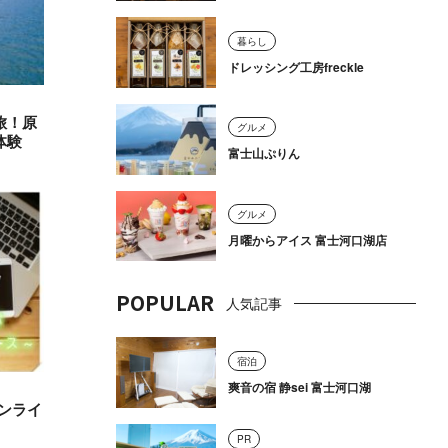
暮らし
ドレッシング工房freckle
旅！原
グルメ
体験
富士山ぷりん
グルメ
月曜からアイス 富士河口湖店
POPULAR
人気記事
宿泊
爽音の宿 静sei 富士河口湖
ンライ
PR