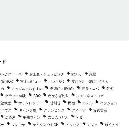
ード
キングスペース
お土産・ショッピング
駅チカ
絶景
貸切OK
富士山ビュー
ペットOK
友だちと一緒に行きたい
すめ
カップルにおすすめ
美術館・博物館
温泉・スパ
芸術
クラフト体験
BBQ
わかさぎ釣り
ウェルネス・ヨガ
体験教室
マリンレジャー
貸別荘
民宿
ホテル
ペンション
トハウス
キャンプ場
グランピング
スイーツ
深夜営業
居酒屋
甲州ワイン
吉田のうどん
和食
バー
フレンチ
テイクアウトOK
ピッツア
カフェ
ほうとう