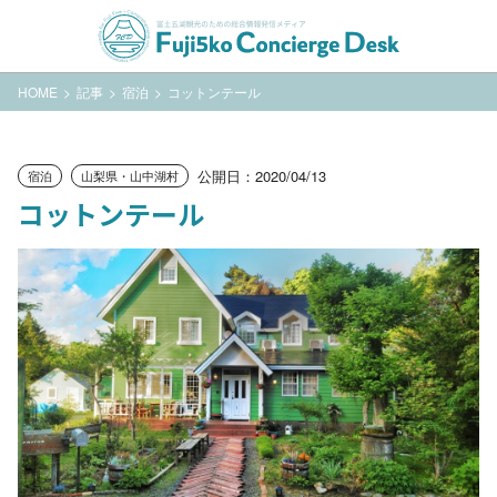
HOME
記事
宿泊
コットンテール
公開日：2020/04/13
宿泊
山梨県・山中湖村
コットンテール