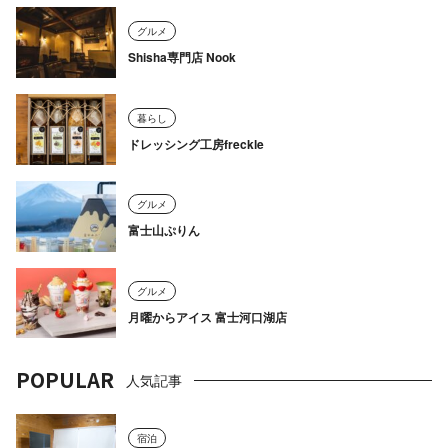
グルメ
Shisha専門店 Nook
暮らし
ドレッシング工房freckle
グルメ
富士山ぷりん
グルメ
月曜からアイス 富士河口湖店
POPULAR
人気記事
宿泊