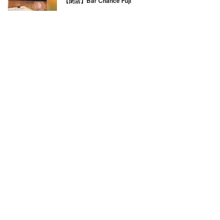
【閉店】Bar Chance Fuji