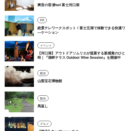
爽音の宿 静sei 富士河口湖
PR
絶景テレワークスポット！富士五湖で体験できる快適ワ
―ケーション
イベント
【河口湖】アウトドアソムリエが提案する新感覚のひと
時｜『湖畔テラス Outdoor Wine Session』を開催中
観光
山梨宝石博物館
観光
馬返し
グルメ