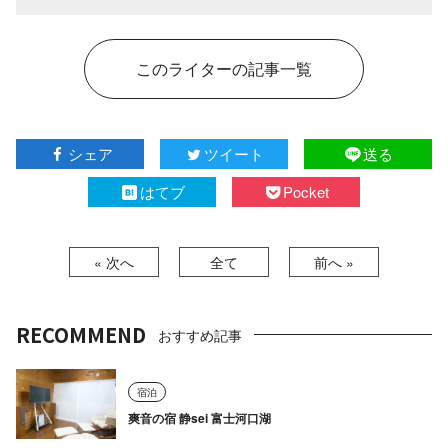
このライターの記事一覧
シェア
ツイート
送る
はてブ
Pocket
« 次へ
全て
前へ »
RECOMMEND
おすすめ記事
宿泊
爽音の宿 静sei 富士河口湖