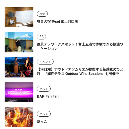
宿泊
爽音の宿 静sei 富士河口湖
PR
絶景テレワークスポット！富士五湖で体験できる快適ワ
―ケーション
イベント
【河口湖】アウトドアソムリエが提案する新感覚のひと
時｜『湖畔テラス Outdoor Wine Session』を開催中
グルメ
BAR Fan Fan
グルメ
鶏っこ