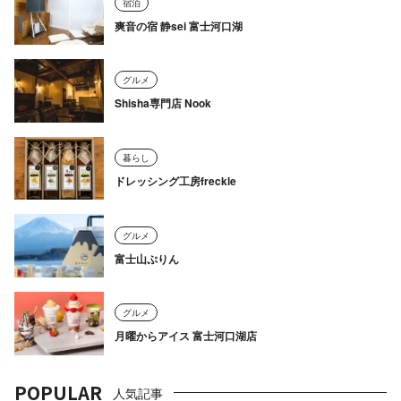
宿泊
爽音の宿 静sei 富士河口湖
グルメ
Shisha専門店 Nook
暮らし
ドレッシング工房freckle
グルメ
富士山ぷりん
グルメ
月曜からアイス 富士河口湖店
POPULAR
人気記事