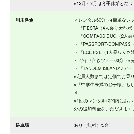
※12月～3月は冬季休業とな
利用料金
＜レンタル60分（※簡単なレ
・『FIESTA（4人乗り大型ボ
・『COMPASS DUO（2人
・『PASSPORT/COMPA
・『ECLIPSE（1人乗り立ち
＜ガイド付きツアー60分（※
・『TANDEM ISLANDツ
※定員人数までは定価でお乗
※「中学生未満のお子様」もし
す。
※1回のレンタル時間内にお
分の追加料金をいただきます
駐車場
あり（無料）/5台