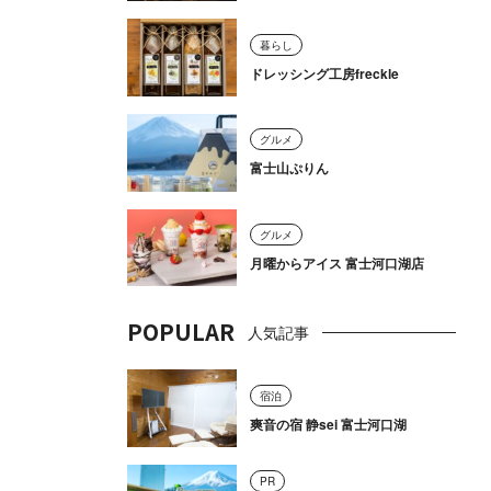
暮らし
ドレッシング工房freckle
グルメ
富士山ぷりん
グルメ
月曜からアイス 富士河口湖店
POPULAR
人気記事
宿泊
爽音の宿 静sei 富士河口湖
PR