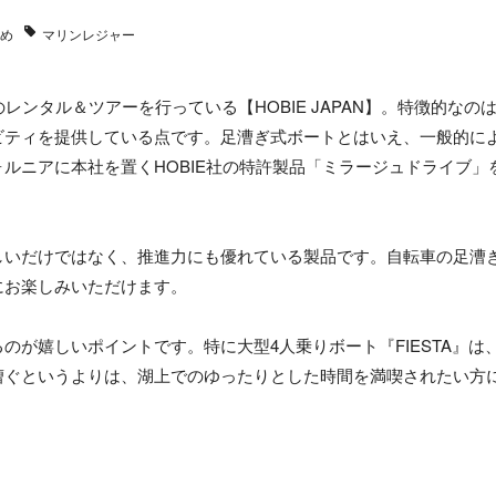
め
マリンレジャー
詳細
ンタル＆ツアーを行っている【HOBIE JAPAN】。特徴的なの
ビティを提供している点です。足漕ぎ式ボートとはいえ、一般的に
ルニアに本社を置くHOBIE社の特許製品「ミラージュドライブ」
詳細
しいだけではなく、推進力にも優れている製品です。自転車の足漕
詳細
にお楽しみいただけます。
が嬉しいポイントです。特に大型4人乗りボート『FIESTA』は
詳細
漕ぐというよりは、湖上でのゆったりとした時間を満喫されたい方