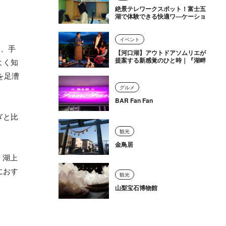
絶景テレワークスポット！富士五
湖で体験できる快適ワ―ケーショ
ン
イベント
は、手
【河口湖】アウトドアソムリエが
提案する新感覚のひと時｜『湖畔
よく知
テラス Outdoor Wine Session』
を足漕
を開催中
グルメ
BAR Fan Fan
ぎと比
観光
金鳥居
、湖上
におす
観光
山梨宝石博物館