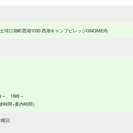
郡富士河口湖町西湖1030 西湖キャンプビレッジGNOME内
時～、16時～
験時間+案内時間）
木曜日